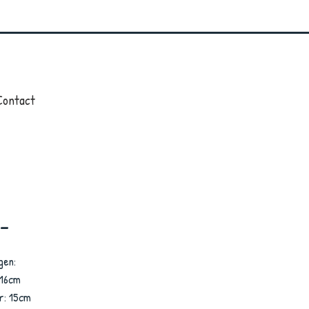
Contact
 -
gen:
 16cm
r: 15cm